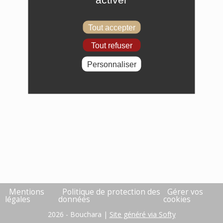
Tout accepter
Tout refuser
Personnaliser
Mentions
Politique de protection des
Gérer vos
légales
données
cookies
2026 - Bouchara |
Site généré via Softy